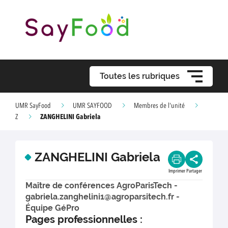
Toutes les rubriques
UMR SayFood
UMR SAYFOOD
Membres de l'unité
ZANGHELINI Gabriela
Z
ZANGHELINI Gabriela
Imprimer
Partager
Maître de conférences AgroParisTech -
gabriela.zanghelini1@agroparsitech.fr -
Équipe GéPro
Pages professionnelles :