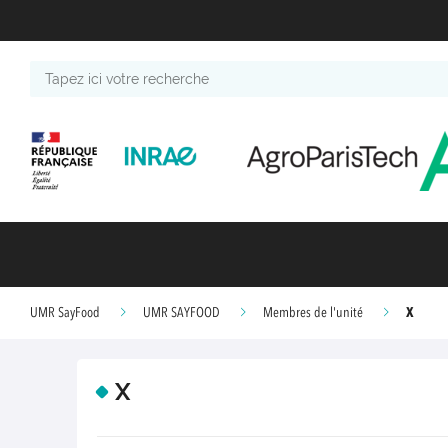
Tapez
ici
votre
recherche
X
UMR SayFood
UMR SAYFOOD
Membres de l'unité
X