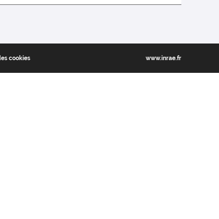
des cookies
www.inrae.fr