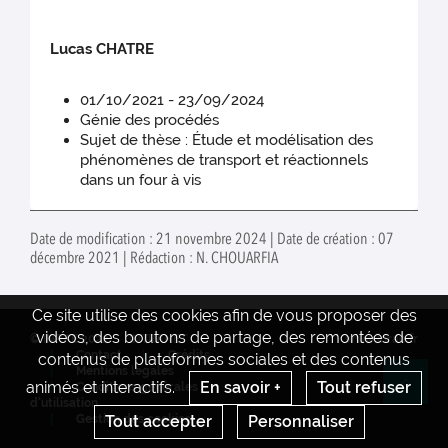
Lucas CHATRE
01/10/2021 - 23/09/2024
Génie des procédés
Sujet de thèse : Étude et modélisation des
phénomènes de transport et réactionnels
dans un four à vis
Date de modification : 21 novembre 2024 | Date de création : 07
décembre 2021 | Rédaction : N. CHOUARFIA
Ce site utilise des cookies afin de vous proposer des
vidéos, des boutons de partage, des remontées de
© INRAE 2022
INTRANET
www.inrae.fr
Contact
Crédits
contenus de plateformes sociales et des contenus
Mentions legales
animés et interactifs.
En savoir +
Tout refuser
Conditions générales
Re
d'utilisation
Tout accepter
Personnaliser
Gestion des cookies