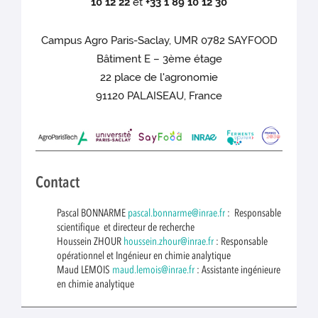
10 12 22
et
+33 1 89 10 12 30
Campus Agro Paris-Saclay, UMR 0782 SAYFOOD
Bâtiment E – 3ème étage
22 place de l'agronomie
91120 PALAISEAU, France
Contact
Pascal BONNARME
pascal.bonnarme@inrae.fr
: Responsable
scientifique et directeur de recherche
Houssein ZHOUR
houssein.zhour@inrae.fr
: Responsable
opérationnel et Ingénieur en chimie analytique
Maud LEMOIS
maud.lemois@inrae.fr
: Assistante ingénieure
en chimie analytique