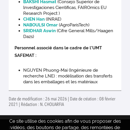
BAKSHI Hasmat
(Consejo Superior de
lnvestigaciones Cientificas, FAIROmics EU
Research Project )
CHEN Han
(INRAE)
NABOULSI Omar
(AgroParisTech)
SRIDHAR Aswin
(Cifre General Mills/Haagen
Dazs)
Personnel associé dans le cadre de l’UMT
SAFEMAT :
NGUYEN Phuong-Mai (Ingénieure de
recherche LNE) : modélisation des transferts
dans les emballages et les matériaux
Date de modification : 26 mai 2026 | Date de création : 08 février
2021 | Rédaction : N. CHOUARFIA
Ce site utilise des cookies afin de vous proposer des
vidéos, des boutons de partage, des remontées de
© INRAE 2022
INTRANET
www.inrae.fr