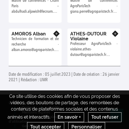
Maître de conférences - Cnam
Maître de conférences
Paris –
AgroParisTech -
abdulhadi.aljawish@lecnam.net
giana.perre@agroparistech.fr -
- Équipe Gépro
Équipe GéPro
AMOROS Alban
ATHES-DUTOUR
En savoir plus
En savoir plus
Violaine
Technicien de formation et de
Professeur AgroParisTech -
recherche -
violaine.athes-
alban.amoros@agroparistech.fr
dutour@agroparistech.fr -
- Équipe ComiAl
Équipe ProBioSSep
Date de modification : 05 juillet 2023 | Date de création : 26 janvier
2021 | Rédaction : UMR
Ce site utilise des cookies afin de vous proposer des
vidéos, des boutons de partage, des remontées de
© INRAE 2022
INTRANET
www.inrae.fr
Contact
Crédits
contenus de plateformes sociales et des contenus
Mentions legales
animés et interactifs.
En savoir +
Tout refuser
Conditions générales
Re
d'utilisation
Gestion des cookies
Tout accepter
Personnaliser