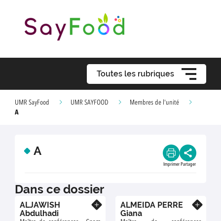
Toutes les rubriques
UMR SayFood
UMR SAYFOOD
Membres de l'unité
A
A
Imprimer
Partager
Dans ce dossier
ALJAWISH
ALMEIDA PERRE
En savoir plus
En savoir plus
Abdulhadi
Giana