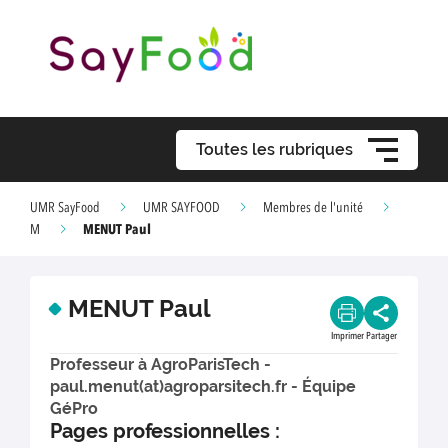
Toutes les rubriques
UMR SayFood
UMR SAYFOOD
Membres de l'unité
MENUT Paul
M
MENUT Paul
Imprimer
Partager
Professeur à AgroParisTech -
paul.menut(at)agroparsitech.fr - Équipe
GéPro
Pages professionnelles :