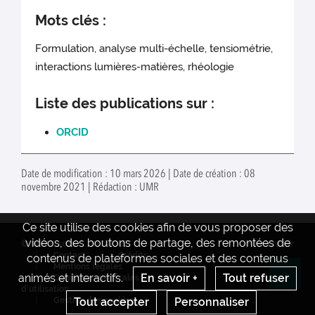
Mots clés :
Formulation, analyse multi-échelle, tensiométrie,
interactions lumières-matières, rhéologie
Liste des publications sur :
ORCID
Date de modification : 10 mars 2026 | Date de création : 08
novembre 2021 | Rédaction : UMR
Ce site utilise des cookies afin de vous proposer des
vidéos, des boutons de partage, des remontées de
© INRAE 2022
INTRANET
www.inrae.fr
Contact
Crédits
contenus de plateformes sociales et des contenus
Mentions legales
animés et interactifs.
En savoir +
Tout refuser
Conditions générales
Re
d'utilisation
Tout accepter
Personnaliser
Gestion des cookies