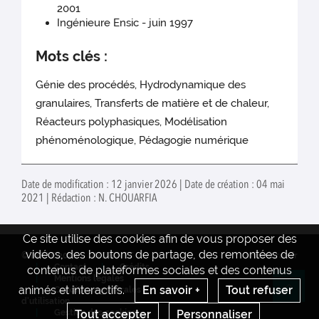
2001
Ingénieure Ensic - juin 1997
Mots clés :
Génie des procédés, Hydrodynamique des
granulaires, Transferts de matière et de chaleur,
Réacteurs polyphasiques, Modélisation
phénoménologique, Pédagogie numérique
Date de modification : 12 janvier 2026 | Date de création : 04 mai
2021 | Rédaction : N. CHOUARFIA
Ce site utilise des cookies afin de vous proposer des
vidéos, des boutons de partage, des remontées de
© INRAE 2022
INTRANET
www.inrae.fr
Contact
Crédits
contenus de plateformes sociales et des contenus
Mentions legales
animés et interactifs.
En savoir +
Tout refuser
Conditions générales
Re
d'utilisation
Tout accepter
Personnaliser
Gestion des cookies